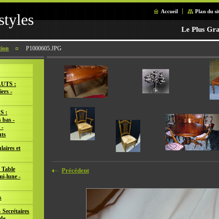
Accueil
Plan du si
styles
Le Plus Gra
tion
P1000605.JPG
UTS :
iers -
S :
 bas -
 -
ts
laires et
 Table
Précédent
mi-lune -
s
 Secrétaires
de -