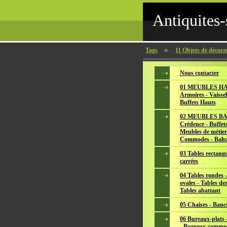
Antiquites-
Tags
11 Objets de décora
Nous contacter
01 MEUBLES HA
Armoires - Vaissel
Buffets Hauts
02 MEUBLES BA
Crédence - Buffets
Meubles de métier
Commodes - Bahu
03 Tables rectangu
carrées
04 Tables rondes -
ovales - Tables de
Tables abattant
05 Chaises - Banc
06 Bureaux-plats -
- Bureaux-commo