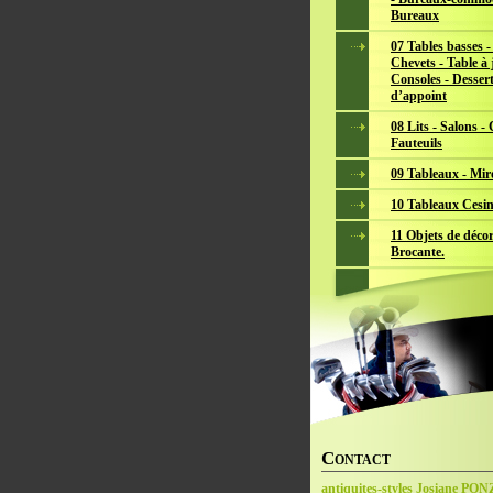
Bureaux
07 Tables basses -
Chevets - Table à 
Consoles - Dessert
d’appoint
08 Lits - Salons -
Fauteuils
09 Tableaux - Mir
10 Tableaux Cesin
11 Objets de décor
Brocante.
C
ONTACT
antiquites-styles Josiane PO