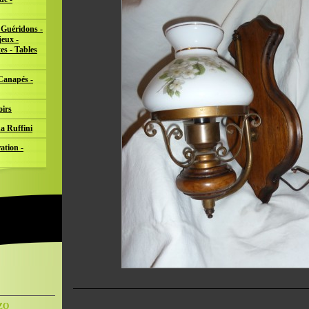
 Guéridons -
jeux -
es - Tables
 Canapés -
oirs
a Ruffini
ation -
NZO