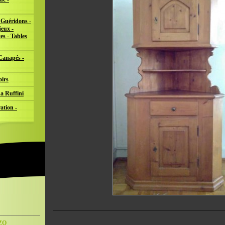
 Guéridons -
jeux -
es - Tables
 Canapés -
oirs
a Ruffini
ation -
NZO