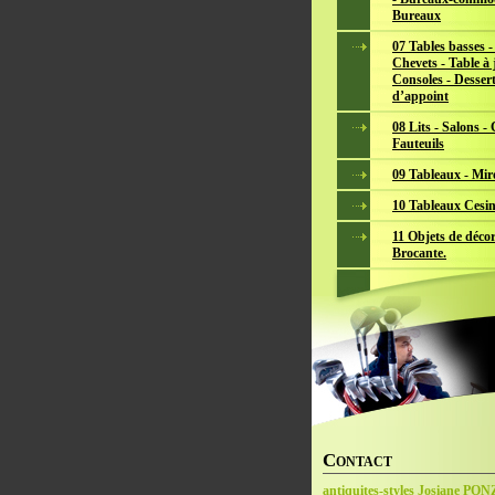
Bureaux
07 Tables basses -
Chevets - Table à 
Consoles - Dessert
d’appoint
08 Lits - Salons -
Fauteuils
09 Tableaux - Mir
10 Tableaux Cesin
11 Objets de décor
Brocante.
C
ONTACT
antiquites-styles Josiane PO