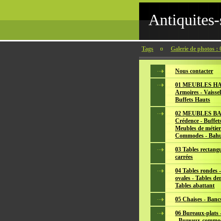
Antiquites-
Tags
Galerie de photos :
Nous contacter
01 MEUBLES HA
Armoires - Vaissel
Buffets Hauts
02 MEUBLES BA
Crédence - Buffets
Meubles de métier
Commodes - Bahu
03 Tables rectangu
carrées
04 Tables rondes -
ovales - Tables de
Tables abattant
05 Chaises - Banc
06 Bureaux-plats -
- Bureaux-commo