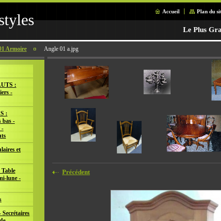
Accueil
Plan du si
styles
Le Plus Gra
 01 Armoire
Angle 01 a.jpg
UTS :
iers -
S :
 bas -
 -
ts
laires et
 Table
Précédent
mi-lune -
s
 Secrétaires
de -