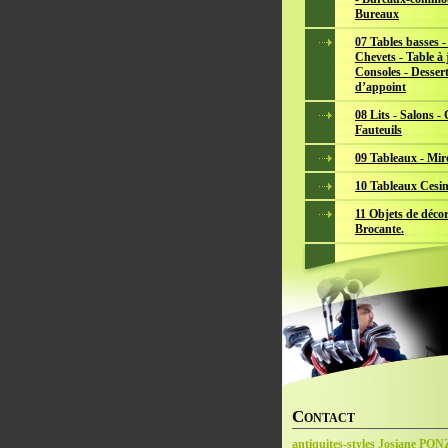
Bureaux
07 Tables basses -
Chevets - Table à 
Consoles - Dessert
d’appoint
08 Lits - Salons -
Fauteuils
09 Tableaux - Mir
10 Tableaux Cesin
11 Objets de décor
Brocante.
C
ONTACT
antiquites-styles Josiane PO