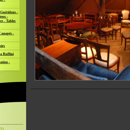
 Guéridons -
jeux -
es - Tables
 Canapés -
oirs
a Ruffini
ation -
NZO