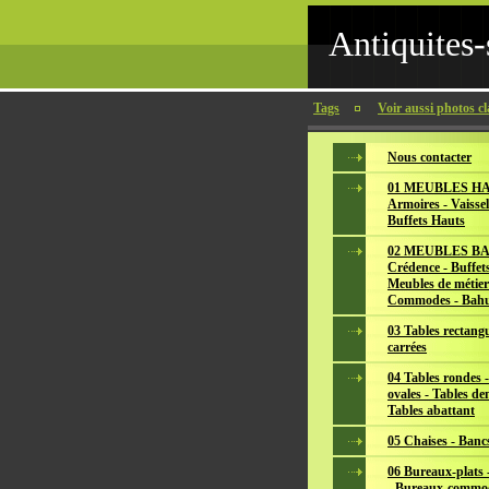
Antiquites-
Tags
Voir aussi photos cl
Nous contacter
01 MEUBLES HA
Armoires - Vaissel
Buffets Hauts
02 MEUBLES BA
Crédence - Buffets
Meubles de métier
Commodes - Bahu
03 Tables rectangu
carrées
04 Tables rondes -
ovales - Tables de
Tables abattant
05 Chaises - Banc
06 Bureaux-plats -
- Bureaux-commo