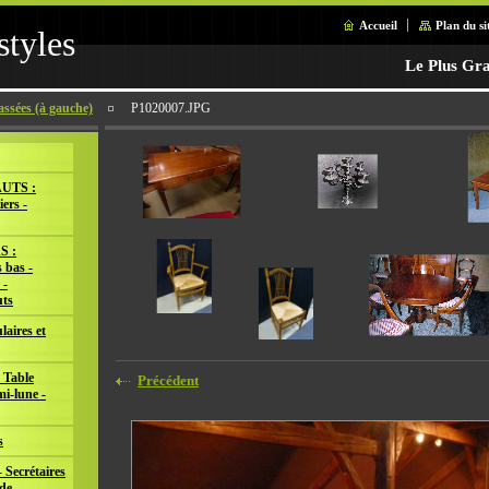
Accueil
Plan du si
styles
Le Plus Gra
assées (à gauche)
P1020007.JPG
UTS :
iers -
S :
 bas -
 -
ts
laires et
 Table
Précédent
mi-lune -
s
 Secrétaires
de -